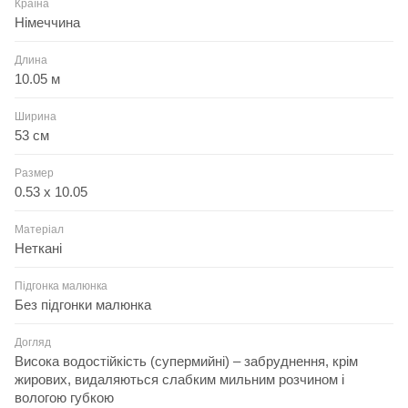
Країна
Німеччина
Длина
10.05 м
Ширина
53 см
Размер
0.53 x 10.05
Матеріал
Неткані
Підгонка малюнка
Без підгонки малюнка
Догляд
Висока водостійкість (супермийні) – забруднення, крім
жирових, видаляються слабким мильним розчином і
вологою губкою