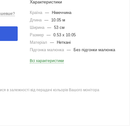
Характеристики
Країна
—
Німеччина
ешевше?
Длина
—
10.05 м
Ширина
—
53 см
Размер
—
0.53 x 10.05
Матеріал
—
Неткані
Підгонка малюнка
—
Без підгонки малюнка
Всі характеристики
ся в залежності від перадачі кольорів Вашого монітора