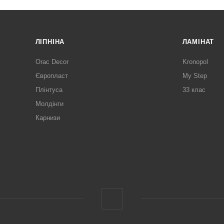
ЛІПНІНА
ЛАМІНАТ
Orac Decor
Kronopol
Європласт
My Step
Плінтуса
33 клас
Молдінги
Карнизи