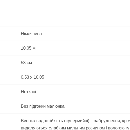
Німеччина
10.05 м
53 см
0.53 x 10.05
Неткані
Без підгонки малюнка
Висока водостійкість (супермийні) – забруднення, крі
видаляються слабким мильним розчином і вологою г