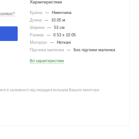
Характеристики
Країна
—
Німеччина
ешевше?
Длина
—
10.05 м
Ширина
—
53 см
Размер
—
0.53 x 10.05
Матеріал
—
Неткані
Підгонка малюнка
—
Без підгонки малюнка
Всі характеристики
ся в залежності від перадачі кольорів Вашого монітора