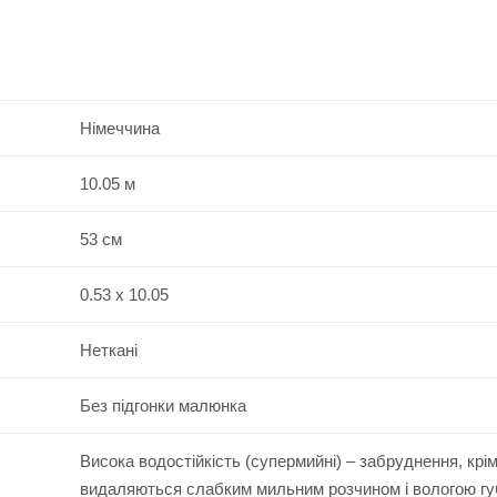
Німеччина
10.05 м
53 см
0.53 x 10.05
Неткані
Без підгонки малюнка
Висока водостійкість (супермийні) – забруднення, крі
видаляються слабким мильним розчином і вологою г