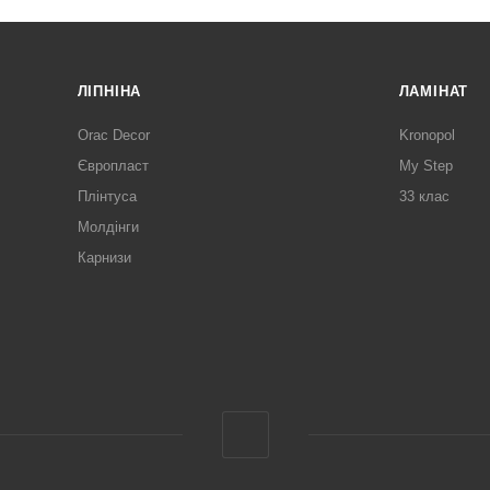
ЛІПНІНА
ЛАМІНАТ
Orac Decor
Kronopol
Європласт
My Step
Плінтуса
33 клас
Молдінги
Карнизи