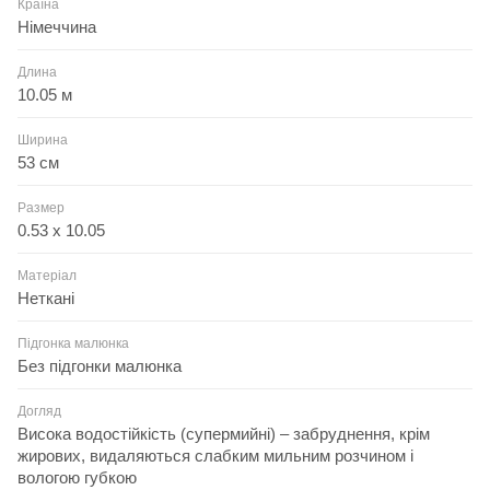
Країна
Німеччина
Длина
10.05 м
Ширина
53 см
Размер
0.53 x 10.05
Матеріал
Неткані
Підгонка малюнка
Без підгонки малюнка
Догляд
Висока водостійкість (супермийні) – забруднення, крім
жирових, видаляються слабким мильним розчином і
вологою губкою