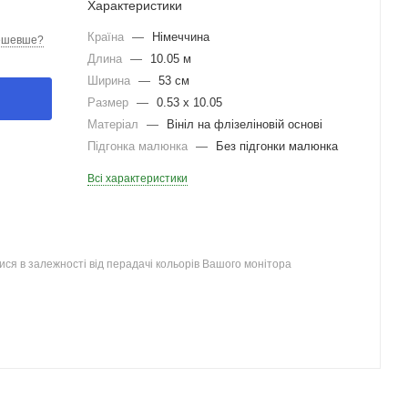
Характеристики
Країна
—
Німеччина
ешевше?
Длина
—
10.05 м
Ширина
—
53 см
Размер
—
0.53 x 10.05
Матеріал
—
Вініл на флізеліновій основі
Підгонка малюнка
—
Без підгонки малюнка
Всі характеристики
ся в залежності від перадачі кольорів Вашого монітора