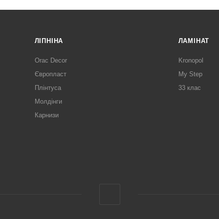
ЛІПНІНА
ЛАМІНАТ
Orac Decor
Kronopol
Європласт
My Step
Плінтуса
33 клас
Молдінги
Карнизи