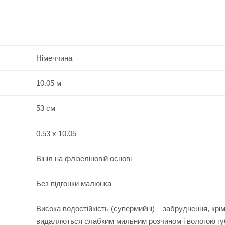
Німеччина
10.05 м
53 см
0.53 x 10.05
Вініл на флізеліновій основі
Без підгонки малюнка
Висока водостійкість (супермийні) – забруднення, крі
видаляються слабким мильним розчином і вологою г