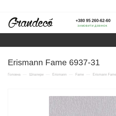
+380 95 260-62-60
ЗАМОВИТИ ДЗВІНОК
Erismann Fame 6937-31
—
—
—
—
Головна
Шпалери
Erismann
Fame
Erismann Fame