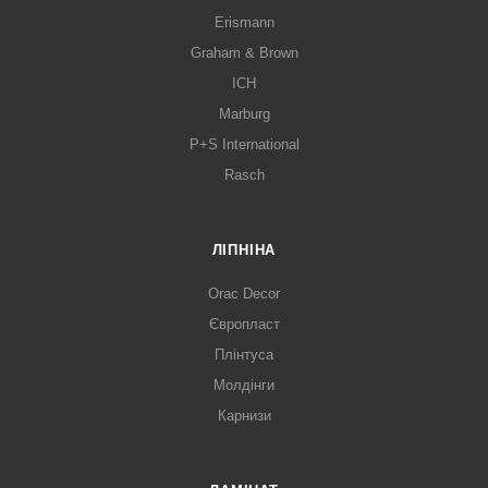
Erismann
Graham & Brown
ICH
Marburg
P+S International
Rasch
ЛІПНІНА
Orac Decor
Європласт
Плінтуса
Молдінги
Карнизи