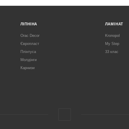
ЛІПНІНА
ЛАМІНАТ
Orac Decor
Kronopol
Європласт
My Step
Плінтуса
33 клас
Молдінги
Карнизи