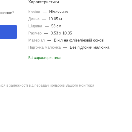
Характеристики
Країна
—
Німеччина
ешевше?
Длина
—
10.05 м
Ширина
—
53 см
Размер
—
0.53 x 10.05
Матеріал
—
Вініл на флізеліновій основі
Підгонка малюнка
—
Без підгонки малюнка
Всі характеристики
ся в залежності від перадачі кольорів Вашого монітора