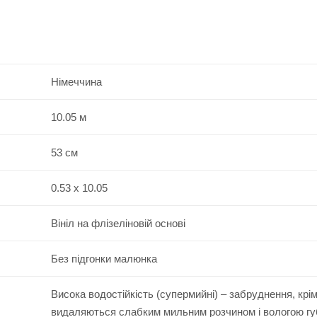
Німеччина
10.05 м
53 см
0.53 x 10.05
Вініл на флізеліновій основі
Без підгонки малюнка
Висока водостійкість (супермийні) – забруднення, крі
видаляються слабким мильним розчином і вологою г