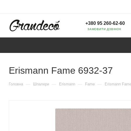
+380 95 260-62-60
ЗАМОВИТИ ДЗВІНОК
Erismann Fame 6932-37
—
—
—
—
Головна
Шпалери
Erismann
Fame
Erismann Fame