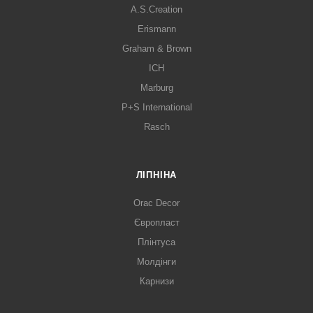
A.S.Creation
Erismann
Graham & Brown
ICH
Marburg
P+S International
Rasch
ЛІПНІНА
Orac Decor
Європласт
Плінтуса
Молдінги
Карнизи