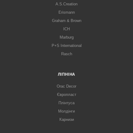
A.S.Creation
Erismann
Graham & Brown
ICH
Marburg
P+S International
Rasch
ЛІПНІНА
Orac Decor
Європласт
Плінтуса
Молдінги
Карнизи