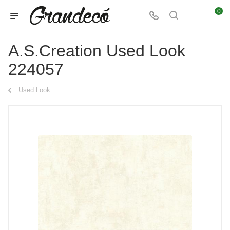
0
A.S.Creation Used Look
224057
Used Look