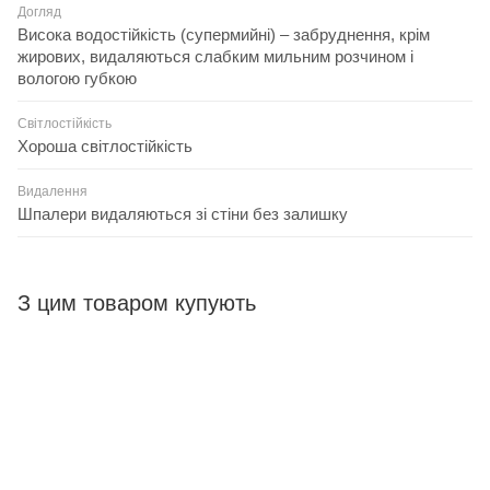
Догляд
Висока водостійкість (супермийні) – забруднення, крім
жирових, видаляються слабким мильним розчином і
вологою губкою
Світлостійкість
Хороша світлостійкість
Видалення
Шпалери видаляються зі стіни без залишку
З цим товаром купують