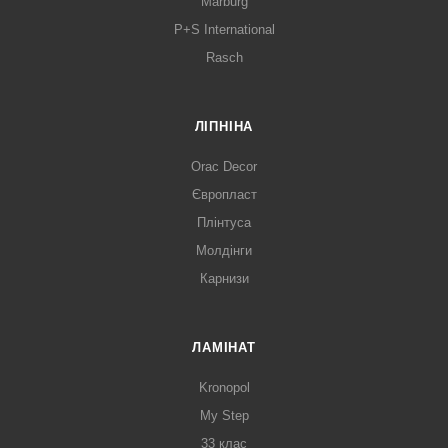
Marburg
P+S International
Rasch
ЛІПНІНА
Orac Decor
Європласт
Плінтуса
Молдінги
Карнизи
ЛАМІНАТ
Kronopol
My Step
33 клас