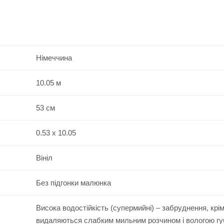
Німеччина
10.05 м
53 см
0.53 x 10.05
Вініл
Без підгонки малюнка
Висока водостійкість (супермийні) – забруднення, крі
видаляються слабким мильним розчином і вологою г