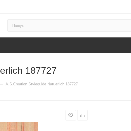
erlich 187727
—
A.S.Creation Styleguide Natuerlich 187727