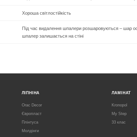
Хороша світлостійкість
Під час видалення шпалери розшаровуються – шар о
шпалер залишається на стіні
ЛІПНІНА
ЛАМІНАТ
Orac Decor
Kronopol
Європласт
My Step
Плінтуса
33 клас
Молдінги