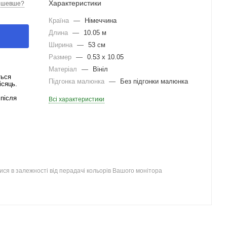
Характеристики
ешевше?
Країна
—
Німеччина
Длина
—
10.05 м
Ширина
—
53 см
Размер
—
0.53 x 10.05
Матеріал
—
Вініл
ться
Підгонка малюнка
—
Без підгонки малюнка
ісяць.
після
Всі характеристики
ся в залежності від перадачі кольорів Вашого монітора