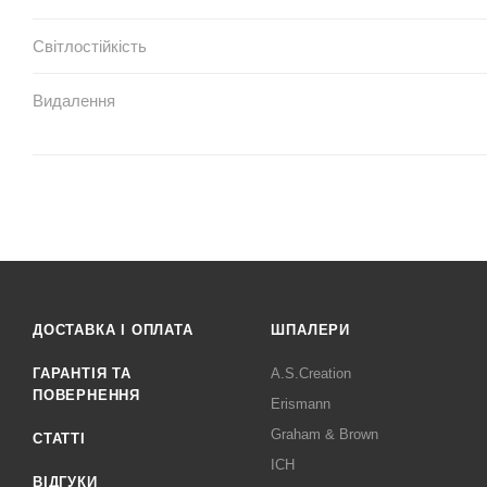
Світлостійкість
Видалення
ДОСТАВКА І ОПЛАТА
ШПАЛЕРИ
ГАРАНТІЯ ТА
A.S.Creation
ПОВЕРНЕННЯ
Erismann
Graham & Brown
СТАТТІ
ICH
ВІДГУКИ