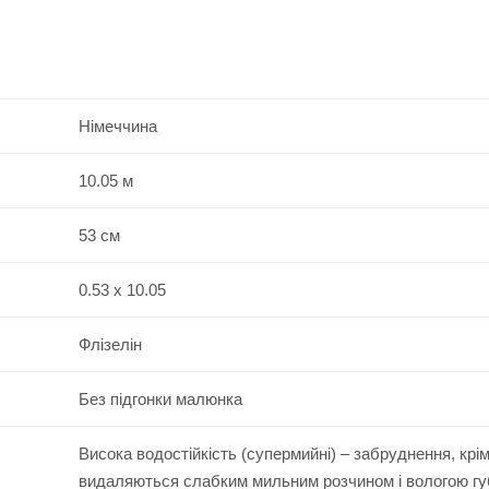
Німеччина
10.05 м
53 см
0.53 x 10.05
Флізелін
Без підгонки малюнка
Висока водостійкість (супермийні) – забруднення, крі
видаляються слабким мильним розчином і вологою г