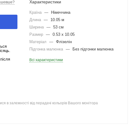
Характеристики
ешевше?
Країна
—
Німеччина
Длина
—
10.05 м
Ширина
—
53 см
Размер
—
0.53 x 10.05
Матеріал
—
Флізелін
ться
Підгонка малюнка
—
Без підгонки малюнка
ісяць.
після
Всі характеристики
ся в залежності від перадачі кольорів Вашого монітора