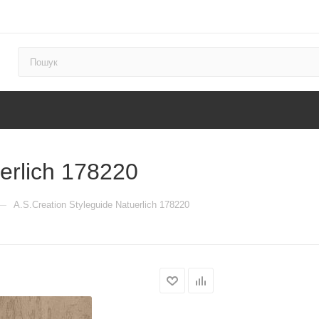
erlich 178220
—
A.S.Creation Styleguide Natuerlich 178220