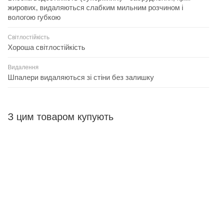
жирових, видаляються слабким мильним розчином і
вологою губкою
Світлостійкість
Хороша світлостійкість
Видалення
Шпалери видаляються зі стіни без залишку
З цим товаром купують