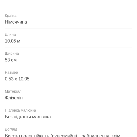
Країна
Німеччина
Длина
10.05 м
Ширина
53 см
Размер
0.53 x 10.05
Матеріал
Флізелін
Підгонка малюнка
Без підгонки малюнка
Догляд
Висока водостійкість (супермийні) – забруднення, крім