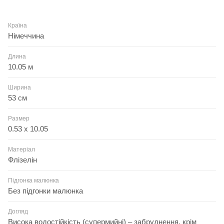
Країна
Німеччина
Длина
10.05 м
Ширина
53 см
Размер
0.53 x 10.05
Матеріал
Флізелін
Підгонка малюнка
Без підгонки малюнка
Догляд
Висока водостійкість (супермийні) – забруднення, крім