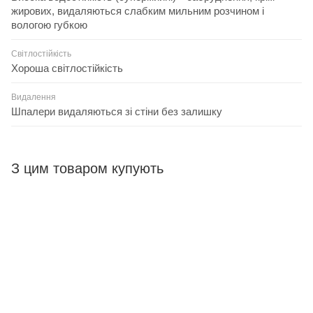
жирових, видаляються слабким мильним розчином і
вологою губкою
Світлостійкість
Хороша світлостійкість
Видалення
Шпалери видаляються зі стіни без залишку
З цим товаром купують