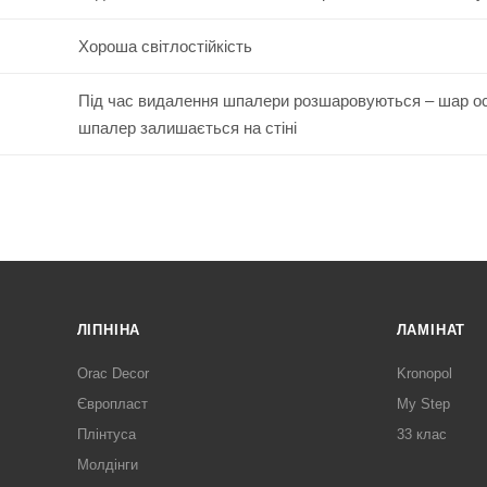
Хороша світлостійкість
Під час видалення шпалери розшаровуються – шар о
шпалер залишається на стіні
ЛІПНІНА
ЛАМІНАТ
Orac Decor
Kronopol
Європласт
My Step
Плінтуса
33 клас
Молдінги