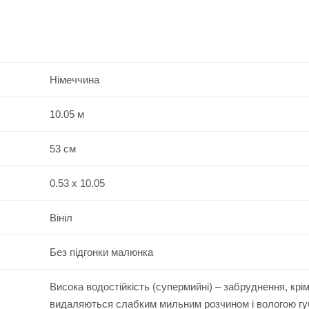
Німеччина
10.05 м
53 см
0.53 x 10.05
Вініл
Без підгонки малюнка
Висока водостійкість (супермийні) – забруднення, крі
видаляються слабким мильним розчином і вологою г