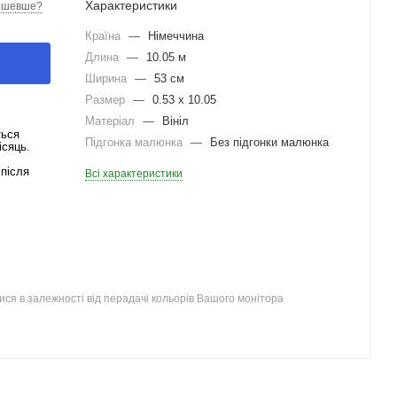
Характеристики
ешевше?
Країна
—
Німеччина
Длина
—
10.05 м
Ширина
—
53 см
Размер
—
0.53 x 10.05
Матеріал
—
Вініл
ться
Підгонка малюнка
—
Без підгонки малюнка
ісяць.
після
Всі характеристики
ся в залежності від перадачі кольорів Вашого монітора