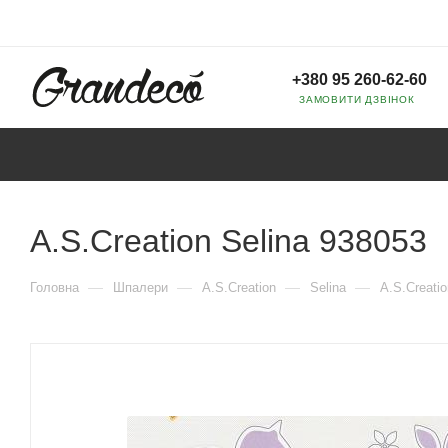
+380 95 260-62-60
ЗАМОВИТИ ДЗВІНОК
A.S.Creation Selina 938053
—
—
—
—
Головна
Шпалери
A.S.Creation
Selina
A.S.Creatio