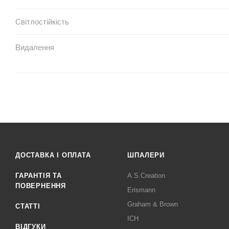
Світлостійкість
Видалення
ДОСТАВКА І ОПЛАТА
ШПАЛЕРИ
ГАРАНТІЯ ТА
A.S.Creation
ПОВЕРНЕННЯ
Erismann
Graham & Brown
СТАТТІ
ICH
ВІДГУКИ