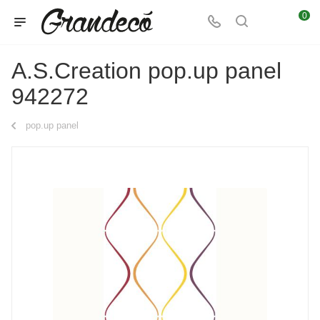
0
A.S.Creation pop.up panel
942272
pop.up panel