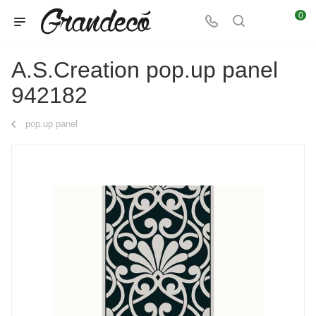
0
A.S.Creation pop.up panel
942182
pop.up panel