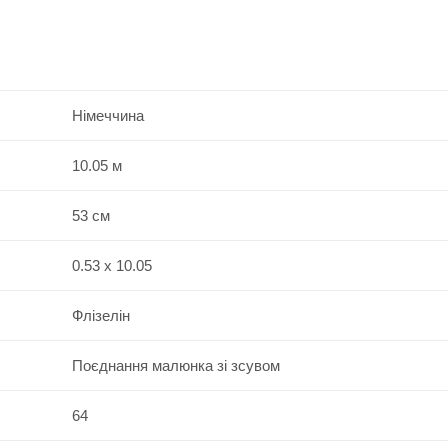
Німеччина
10.05 м
53 см
0.53 x 10.05
Флізелін
Поєднання малюнка зі зсувом
64