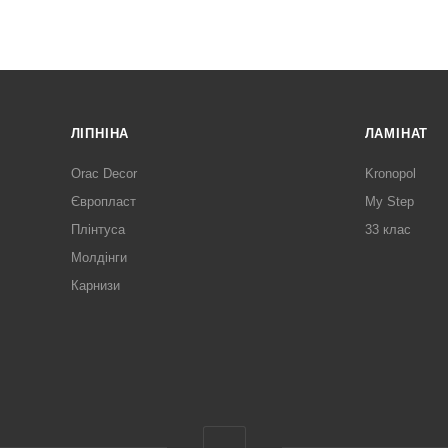
ЛІПНІНА
ЛАМІНАТ
Orac Decor
Kronopol
Європласт
My Step
Плінтуса
33 клас
Молдінги
Карнизи