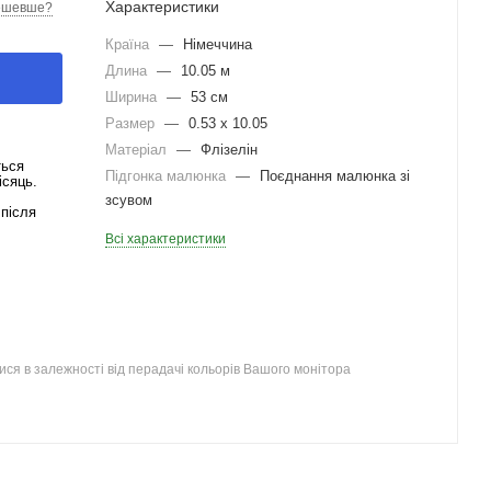
Характеристики
ешевше?
Країна
—
Німеччина
Длина
—
10.05 м
Ширина
—
53 см
Размер
—
0.53 x 10.05
Матеріал
—
Флізелін
ться
Підгонка малюнка
—
Поєднання малюнка зі
ісяць.
зсувом
після
Всі характеристики
ся в залежності від перадачі кольорів Вашого монітора