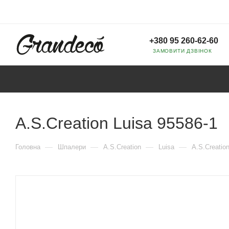
+380 95 260-62-60
ЗАМОВИТИ ДЗВІНОК
A.S.Creation Luisa 95586-1
—
—
—
—
Головна
Шпалери
A.S.Creation
Luisa
A.S.Creatio