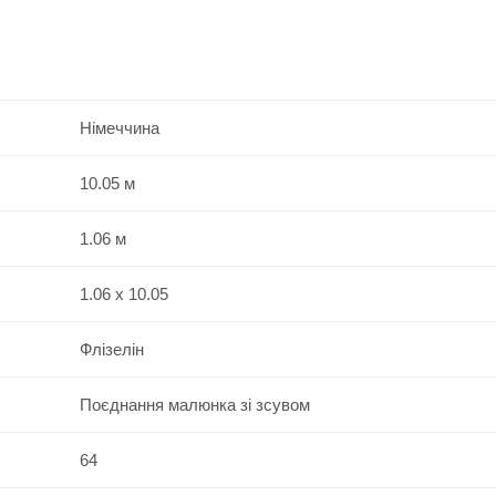
Німеччина
10.05 м
1.06 м
1.06 x 10.05
Флізелін
Поєднання малюнка зі зсувом
64