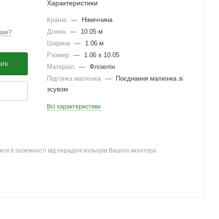
Характеристики
Країна
—
Німеччина
Длина
—
10.05 м
вше?
Ширина
—
1.06 м
Размер
—
1.06 x 10.05
ШИК
Матеріал
—
Флізелін
Підгонка малюнка
—
Поєднання малюнка зі
зсувом
Всі характеристики
ся в залежності від перадачі кольорів Вашого монітора