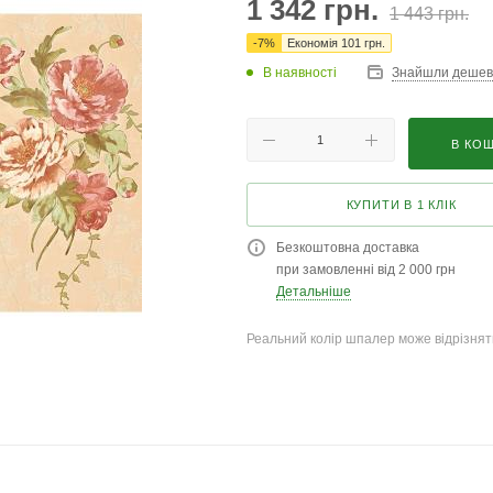
1 342
грн.
1 443
грн.
-
7
%
Економія
101
грн.
В наявності
Знайшли деше
В КО
КУПИТИ В 1 КЛІК
Безкоштовна доставка
при замовленні від 2 000 грн
Детальніше
Реальний колір шпалер може відрізняти