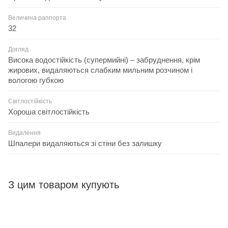
Величина раппорта
32
Догляд
Висока водостійкість (супермийні) – забруднення, крім
жирових, видаляються слабким мильним розчином і
вологою губкою
Світлостійкість
Хороша світлостійкість
Видалення
Шпалери видаляються зі стіни без залишку
З цим товаром купують