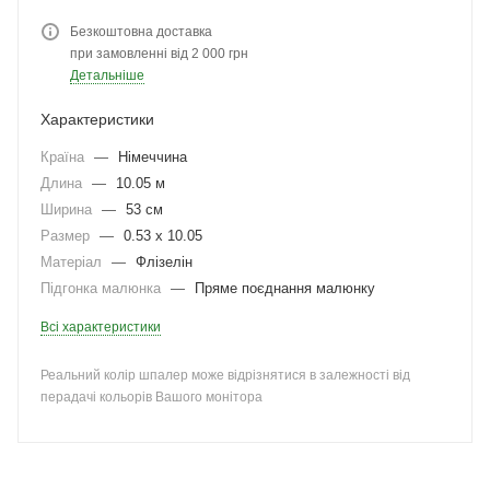
Безкоштовна доставка
при замовленні від 2 000 грн
Детальніше
Характеристики
Країна
—
Німеччина
Длина
—
10.05 м
Ширина
—
53 см
Размер
—
0.53 x 10.05
Матеріал
—
Флізелін
Підгонка малюнка
—
Пряме поєднання малюнку
Всі характеристики
Реальний колір шпалер може відрізнятися в залежності від
перадачі кольорів Вашого монітора