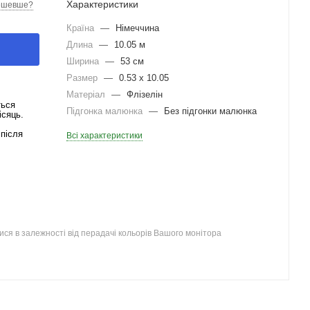
Характеристики
ешевше?
Країна
—
Німеччина
Длина
—
10.05 м
Ширина
—
53 см
Размер
—
0.53 x 10.05
Матеріал
—
Флізелін
ться
Підгонка малюнка
—
Без підгонки малюнка
ісяць.
після
Всі характеристики
ся в залежності від перадачі кольорів Вашого монітора