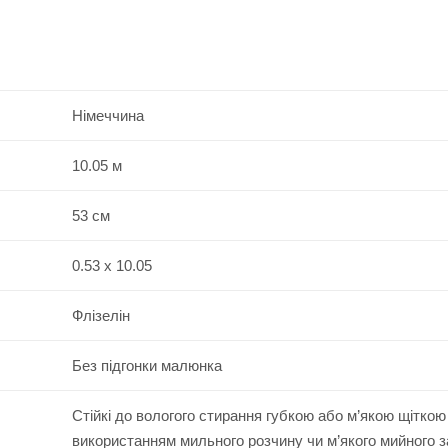
Німеччина
10.05 м
53 см
0.53 x 10.05
Флізелін
Без підгонки малюнка
Стійкі до вологого стирання губкою або м’якою щіткою
використанням мильного розчину чи м’якого мийного 