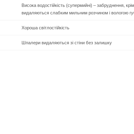
Висока водостійкість (супермийні) – забруднення, крі
видаляються слабким мильним розчином і вологою г
Хороша світлостійкість
Шпалери видаляються зі стіни без залишку