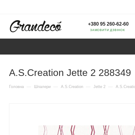
+380 95 260-62-60
ЗАМОВИТИ ДЗВІНОК
A.S.Creation Jette 2 288349
—
—
—
—
Головна
Шпалери
A.S.Creation
Jette 2
A.S.Creati