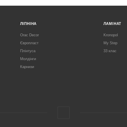
ЛІПНІНА
ЛАМІНАТ
Orac Decor
Kronopol
Європласт
My Step
Плінтуса
33 клас
Молдінги
Карнизи