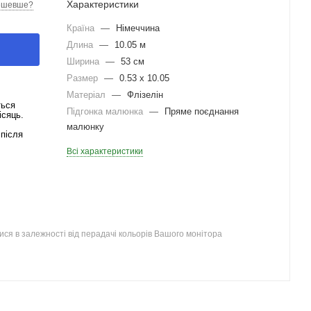
Характеристики
ешевше?
Країна
—
Німеччина
Длина
—
10.05 м
Ширина
—
53 см
Размер
—
0.53 x 10.05
Матеріал
—
Флізелін
ться
Підгонка малюнка
—
Пряме поєднання
ісяць.
малюнку
після
Всі характеристики
ся в залежності від перадачі кольорів Вашого монітора