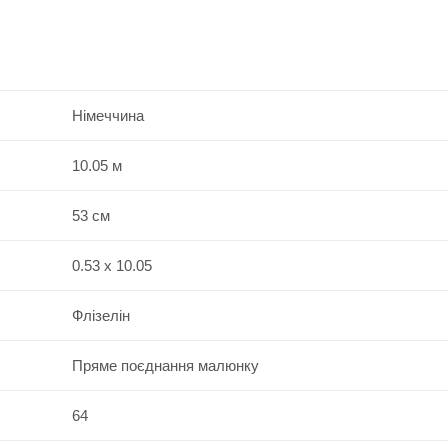
Німеччина
10.05 м
53 см
0.53 x 10.05
Флізелін
Пряме поєднання малюнку
64