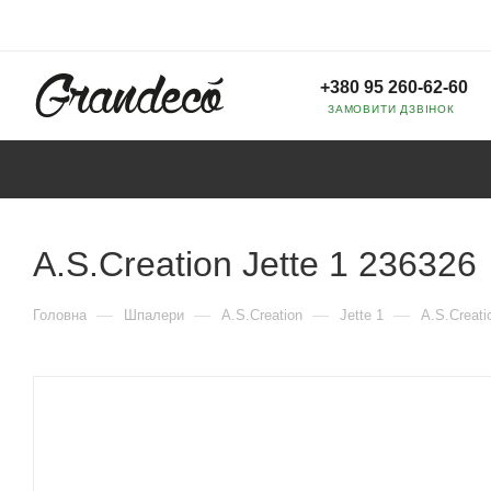
+380 95 260-62-60
ЗАМОВИТИ ДЗВІНОК
A.S.Creation Jette 1 236326
—
—
—
—
Головна
Шпалери
A.S.Creation
Jette 1
A.S.Creati