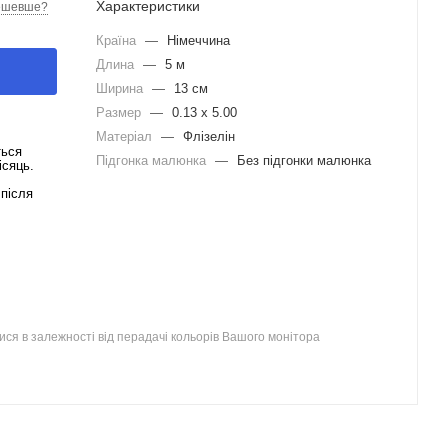
Характеристики
ешевше?
Країна
—
Німеччина
Длина
—
5 м
Ширина
—
13 см
Размер
—
0.13 x 5.00
Матеріал
—
Флізелін
ться
Підгонка малюнка
—
Без підгонки малюнка
ісяць.
після
ся в залежності від перадачі кольорів Вашого монітора