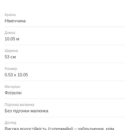
Країна
Німеччина
Длина
10.05 м
Ширина
53 см
Размер
0.53 x 10.05
Матеріал
Флізелін
Підгонка малюнка
Без підгонки малюнка
Догляд
Висока водостійкість (супермийні) – забруднення, крім