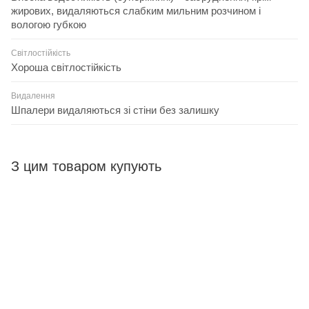
жирових, видаляються слабким мильним розчином і
вологою губкою
Світлостійкість
Хороша світлостійкість
Видалення
Шпалери видаляються зі стіни без залишку
З цим товаром купують