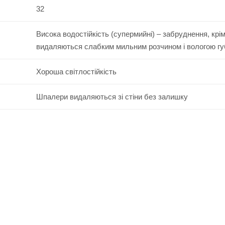
32
Висока водостійкість (супермийні) – забруднення, крі
видаляються слабким мильним розчином і вологою г
Хороша світлостійкість
Шпалери видаляються зі стіни без залишку