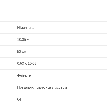
Німеччина
10.05 м
53 см
0.53 x 10.05
Флізелін
Поєднання малюнка зі зсувом
64