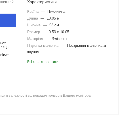
Характеристики
ешевше?
Країна
—
Німеччина
Длина
—
10.05 м
Ширина
—
53 см
Размер
—
0.53 x 10.05
Матеріал
—
Флізелін
ться
Підгонка малюнка
—
Поєднання малюнка зі
ісяць.
зсувом
після
Всі характеристики
ся в залежності від перадачі кольорів Вашого монітора