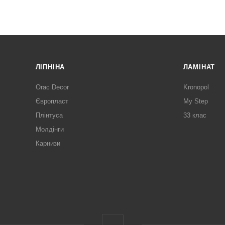
ЛІПНІНА
ЛАМІНАТ
Orac Decor
Kronopol
Європласт
My Step
Плінтуса
33 клас
Молдінги
Карнизи