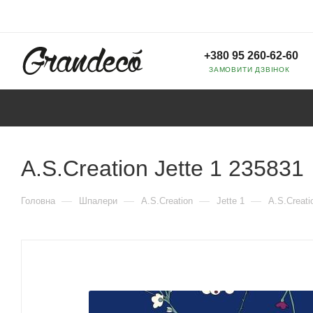
+380 95 260-62-60
ЗАМОВИТИ ДЗВІНОК
A.S.Creation Jette 1 235831
—
—
—
—
Головна
Шпалери
A.S.Creation
Jette 1
A.S.Creati