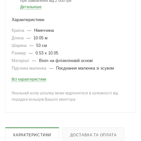
при замовленні від 2 000 грн
Детальніше
Характеристики
Країна
—
Німеччина
Длина
—
10.05 м
Ширина
—
53 см
Размер
—
0.53 x 10.05
Матеріал
—
Вініл на флізеліновій основі
Підгонка малюнка
—
Поєднання малюнка зі зсувом
Всі характеристики
Реальний колір шпалер може відрізнятися в залежності від
перадачі кольорів Вашого монітора
ХАРАКТЕРИСТИКИ
ДОСТАВКА ТА ОПЛАТА