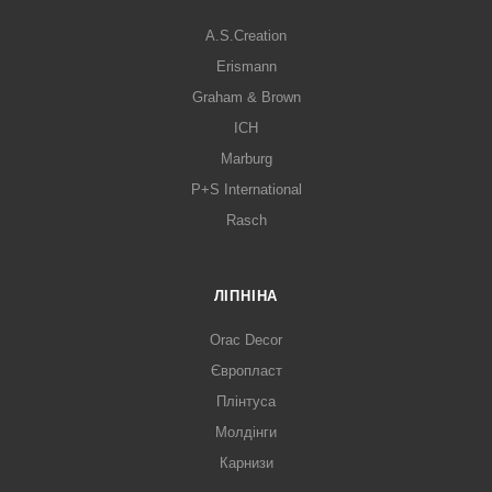
A.S.Creation
Erismann
Graham & Brown
ICH
Marburg
P+S International
Rasch
ЛІПНІНА
Orac Decor
Європласт
Плінтуса
Молдінги
Карнизи