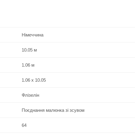
Німеччина
10.05 м
1.06 м
1.06 x 10.05
Флізелін
Поєднання малюнка зі зсувом
64