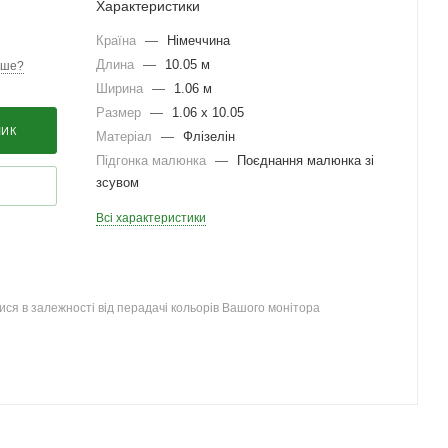
Характеристики
Країна
—
Німеччина
Длина
—
10.05 м
вше?
Ширина
—
1.06 м
Размер
—
1.06 x 10.05
ШИК
Матеріал
—
Флізелін
Підгонка малюнка
—
Поєднання малюнка зі
зсувом
Всі характеристики
ся в залежності від перадачі кольорів Вашого монітора