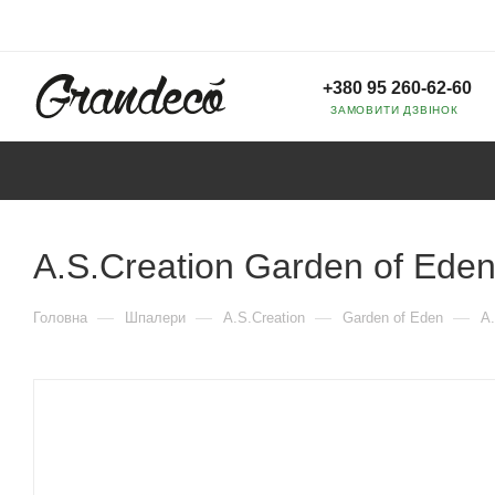
+380 95 260-62-60
ЗАМОВИТИ ДЗВІНОК
A.S.Creation Garden of Ede
—
—
—
—
Головна
Шпалери
A.S.Creation
Garden of Eden
A.