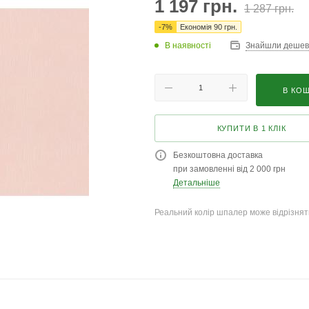
1 197
грн.
1 287
грн.
-
7
%
Економія
90
грн.
В наявності
Знайшли деше
В КО
КУПИТИ В 1 КЛІК
Безкоштовна доставка
при замовленні від 2 000 грн
Детальніше
Реальний колір шпалер може відрізняти