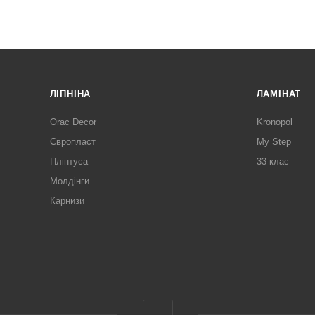
ЛІПНІНА
ЛАМІНАТ
Orac Decor
Kronopol
Європласт
My Step
Плінтуса
33 клас
Молдінги
Карнизи