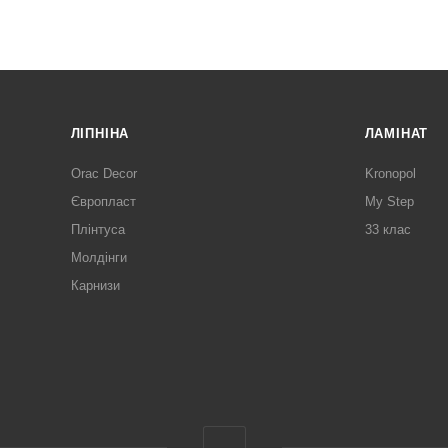
ЛІПНІНА
ЛАМІНАТ
Orac Decor
Kronopol
Європласт
My Step
Плінтуса
33 клас
Молдінги
Карнизи