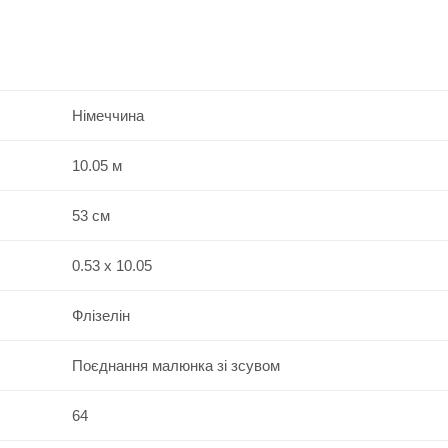
Німеччина
10.05 м
53 см
0.53 x 10.05
Флізелін
Поєднання малюнка зі зсувом
64