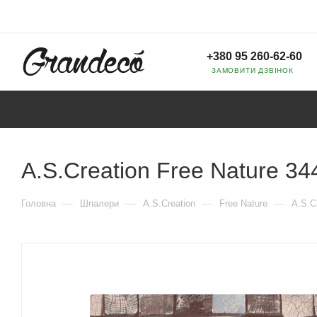
+380 95 260-62-60
ЗАМОВИТИ ДЗВІНОК
A.S.Creation Free Nature 34
—
—
—
—
Головна
Шпалери
A.S.Creation
Free Nature
A.S.C