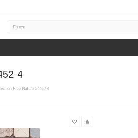
452-4
reation Free Nature 34452-4