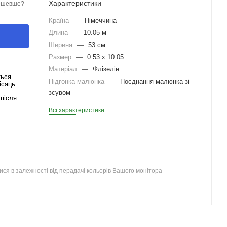
Характеристики
ешевше?
Країна
—
Німеччина
Длина
—
10.05 м
Ширина
—
53 см
Размер
—
0.53 x 10.05
Матеріал
—
Флізелін
ться
Підгонка малюнка
—
Поєднання малюнка зі
ісяць.
зсувом
після
Всі характеристики
ся в залежності від перадачі кольорів Вашого монітора