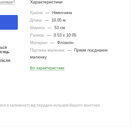
Характеристики
ешевше?
Країна
—
Німеччина
Длина
—
10.05 м
Ширина
—
53 см
Размер
—
0.53 x 10.05
Матеріал
—
Флізелін
ться
Підгонка малюнка
—
Пряме поєднання
ісяць.
малюнку
після
Всі характеристики
ся в залежності від перадачі кольорів Вашого монітора