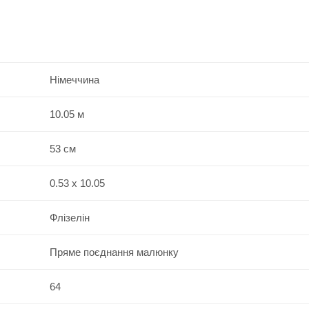
Німеччина
10.05 м
53 см
0.53 x 10.05
Флізелін
Пряме поєднання малюнку
64