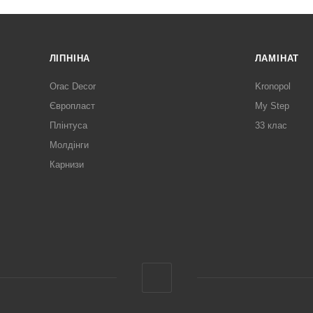
ЛІПНІНА
ЛАМІНАТ
Orac Decor
Kronopol
Європласт
My Step
Плінтуса
33 клас
Молдінги
Карнизи