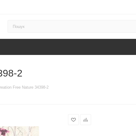
398-2
reation Free Nature 34398-2