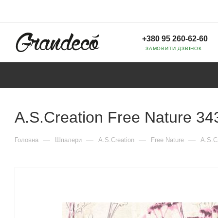
+380 95 260-62-60
ЗАМОВИТИ ДЗВІНОК
A.S.Creation Free Nature 34
—
—
—
—
Головна
Шпалери
A.S.Creation
Free Nature
A.S.C