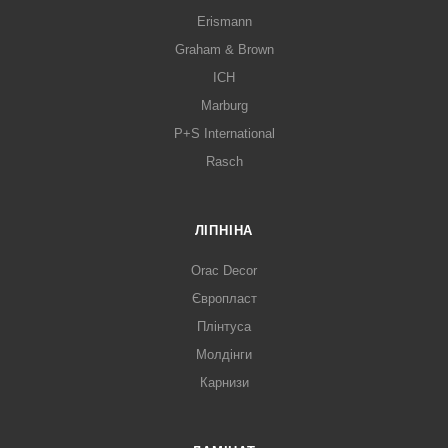
Erismann
Graham & Brown
ICH
Marburg
P+S International
Rasch
ЛІПНІНА
Orac Decor
Європласт
Плінтуса
Молдінги
Карнизи