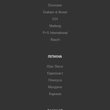
Erismann
Graham & Brown
ICH
Marburg
P+S International
Rasch
ЛІПНІНА
Orac Decor
Європласт
Плінтуса
Молдінги
Карнизи