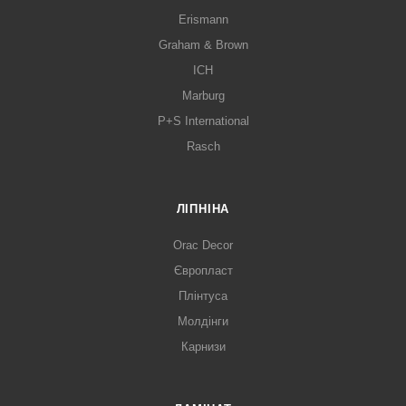
Erismann
Graham & Brown
ICH
Marburg
P+S International
Rasch
ЛІПНІНА
Orac Decor
Європласт
Плінтуса
Молдінги
Карнизи