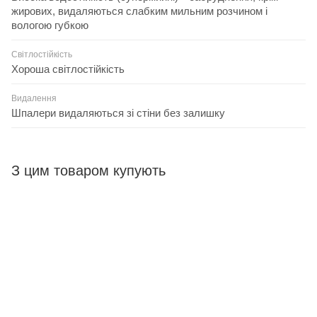
жирових, видаляються слабким мильним розчином і
вологою губкою
Світлостійкість
Хороша світлостійкість
Видалення
Шпалери видаляються зі стіни без залишку
З цим товаром купують