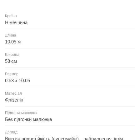
Країна
Німеччина
Длина
10.05 м
Ширина
53 см
Размер
0.53 x 10.05
Матеріал
Флізелін
Підгонка малюнка
Без підгонки малюнка
Догляд
Висока водостійкість (супермийні) – забруднення, крім