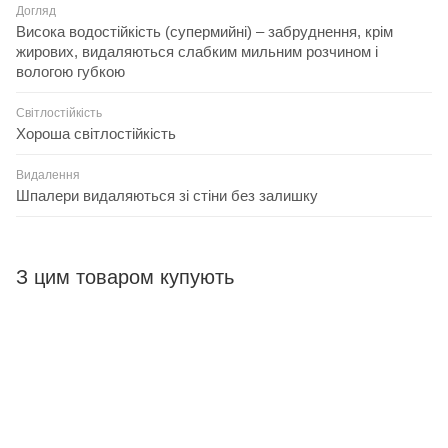
Догляд
Висока водостійкість (супермийні) – забруднення, крім
жирових, видаляються слабким мильним розчином і
вологою губкою
Світлостійкість
Хороша світлостійкість
Видалення
Шпалери видаляються зі стіни без залишку
З цим товаром купують