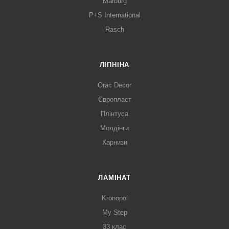
Marburg
P+S International
Rasch
ЛІПНІНА
Orac Decor
Європласт
Плінтуса
Молдінги
Карнизи
ЛАМІНАТ
Kronopol
My Step
33 клас