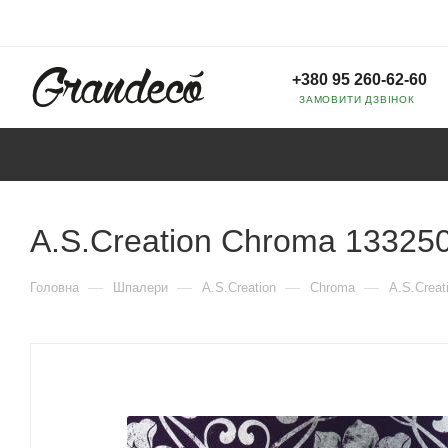
+380 95 260-62-60
ЗАМОВИТИ ДЗВІНОК
A.S.Creation Chroma 13325
—
—
—
—
Головна
Шпалери
A.S.Creation
Chroma
A.S.Creat