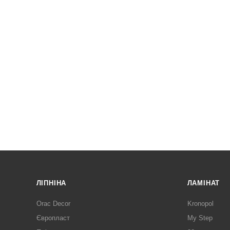
ЛІПНІНА
ЛАМІНАТ
Orac Decor
Kronopol
Європласт
My Step