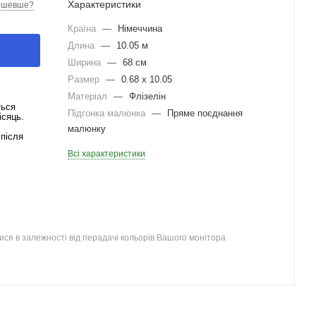
Характеристики
ешевше?
Країна
—
Німеччина
Длина
—
10.05 м
Ширина
—
68 см
Размер
—
0.68 x 10.05
Матеріал
—
Флізелін
ться
Підгонка малюнка
—
Пряме поєднання
ісяць.
малюнку
після
Всі характеристики
ся в залежності від перадачі кольорів Вашого монітора