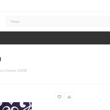
0
ion Chroma 133250