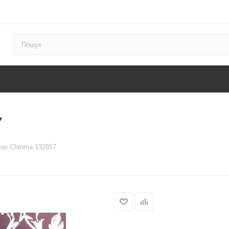
7
ion Chroma 132857