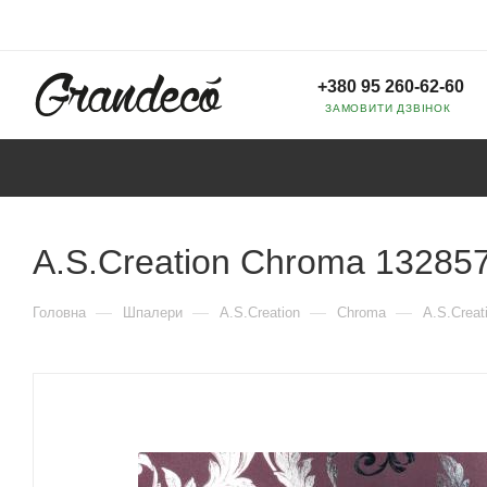
+380 95 260-62-60
ЗАМОВИТИ ДЗВІНОК
A.S.Creation Chroma 13285
—
—
—
—
Головна
Шпалери
A.S.Creation
Chroma
A.S.Creat