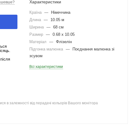
Характеристики
ешевше?
Країна
—
Німеччина
Длина
—
10.05 м
Ширина
—
68 см
Размер
—
0.68 x 10.05
Матеріал
—
Флізелін
ться
Підгонка малюнка
—
Поєднання малюнка зі
ісяць.
зсувом
після
Всі характеристики
ся в залежності від перадачі кольорів Вашого монітора