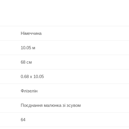
Німеччина
10.05 м
68 см
0.68 x 10.05
Флізелін
Поєднання малюнка зі зсувом
64