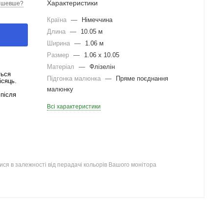
Характеристики
ешевше?
Країна
—
Німеччина
Длина
—
10.05 м
Ширина
—
1.06 м
Размер
—
1.06 x 10.05
Матеріал
—
Флізелін
ться
Підгонка малюнка
—
Пряме поєднання
ісяць.
малюнку
після
Всі характеристики
ся в залежності від перадачі кольорів Вашого монітора