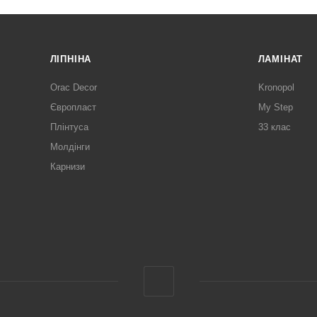
ЛІПНІНА
ЛАМІНАТ
Orac Decor
Kronopol
Європласт
My Step
Плінтуса
33 клас
Молдінги
Карнизи