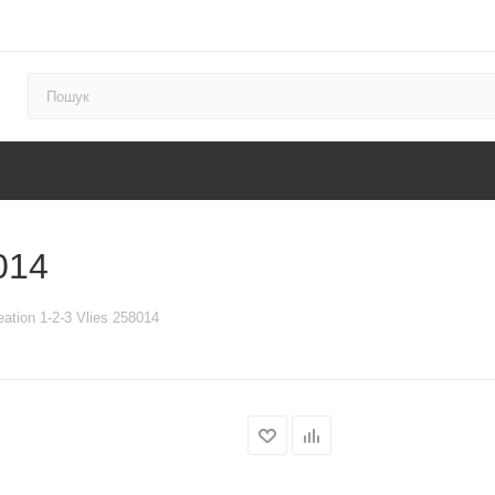
014
ation 1-2-3 Vlies 258014