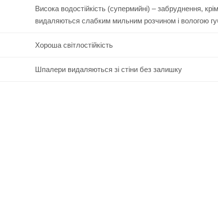
Висока водостійкість (супермийні) – забруднення, крі
видаляються слабким мильним розчином і вологою г
Хороша світлостійкість
Шпалери видаляються зі стіни без залишку