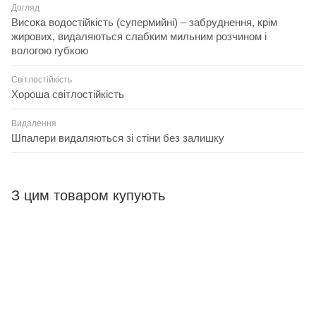
Догляд
Висока водостійкість (супермийні) – забруднення, крім
жирових, видаляються слабким мильним розчином і
вологою губкою
Світлостійкість
Хороша світлостійкість
Видалення
Шпалери видаляються зі стіни без залишку
З цим товаром купують