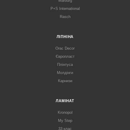
Marburg
P+S International
Rasch
ЛІПНІНА
Orac Decor
Європласт
Плінтуса
Молдінги
Карнизи
ЛАМІНАТ
Kronopol
My Step
33 клас